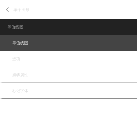
单个图形
等值线图
等值线图
选项
旗帜属性
标记字体