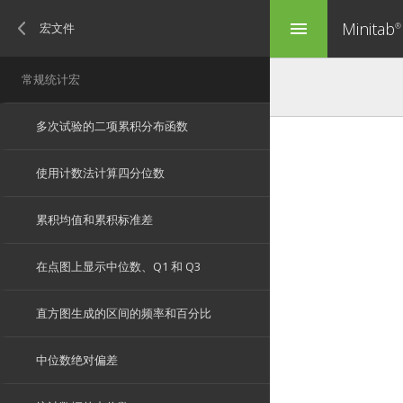
Minitab
menu
®