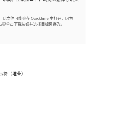
此文件可能会在 Quicktime 中打开，因为
请右键单击
下载
按钮并选择
目标另存为
。
示符（堆叠）