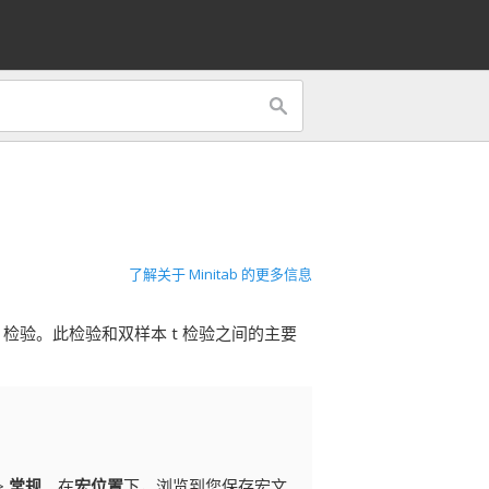
了解关于 Minitab 的更多信息
检验。此检验和双样本 t 检验之间的主要
>
常规
。在
宏位置
下，浏览到您保存宏文