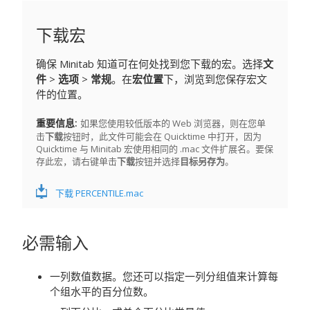
下载宏
确保 Minitab 知道可在何处找到您下载的宏。选择
文
件
>
选项
>
常规
。在
宏位置
下，浏览到您保存宏文
件的位置。
重要信息
如果您使用较低版本的 Web 浏览器，则在您单
击
下载
按钮时，此文件可能会在 Quicktime 中打开，因为
Quicktime 与 Minitab 宏使用相同的 .mac 文件扩展名。要保
存此宏，请右键单击
下载
按钮并选择
目标另存为
。
下载 PERCENTILE.mac
必需输入
一列数值数据。您还可以指定一列分组值来计算每
个组水平的百分位数。