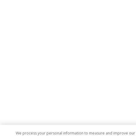
We process your personal information to measure and improve our si