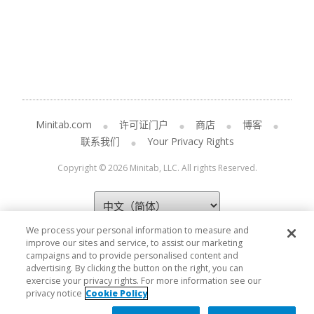
Minitab.com
许可证门户
商店
博客
联系我们
Your Privacy Rights
Copyright © 2026 Minitab, LLC. All rights Reserved.
We process your personal information to measure and
improve our sites and service, to assist our marketing
campaigns and to provide personalised content and
advertising. By clicking the button on the right, you can
exercise your privacy rights. For more information see our
privacy notice
Cookie Policy