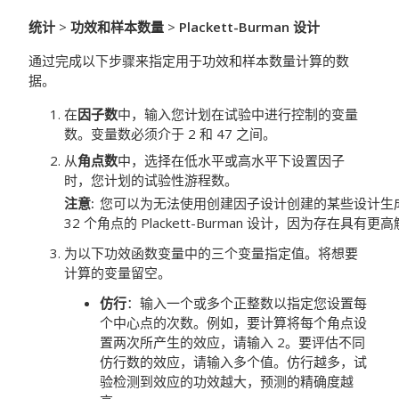
统计
>
功效和样本数量
>
Plackett-Burman 设计
通过完成以下步骤来指定用于功效和样本数量计算的数
据。
在
因子数
中，输入您计划在试验中进行控制的变量
数。变量数必须介于 2 和 47 之间。
从
角点数
中，选择在低水平或高水平下设置因子
时，您计划的试验性游程数。
注意
您可以为无法使用
创建因子设计
创建的某些设计生成
32 个角点的 Plackett-Burman 设计，因为存在具有
为以下功效函数变量中的三个变量指定值。将想要
计算的变量留空。
仿行
：
输入一个或多个正整数以指定您设置每
个中心点的次数。例如，要计算将每个角点设
置两次所产生的效应，请输入 2。要评估不同
仿行数的效应，请输入多个值。
仿行越多，试
验检测到效应的功效越大，预测的精确度越