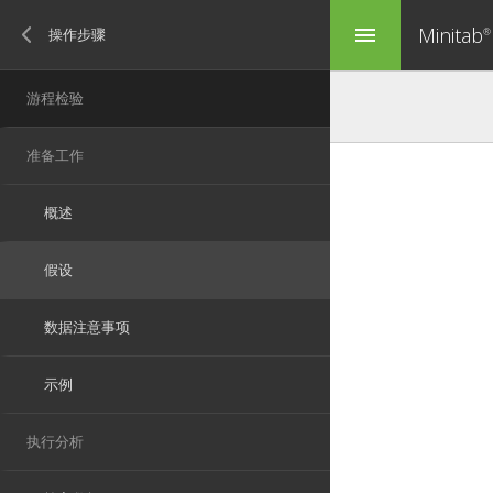
Minitab
menu
®