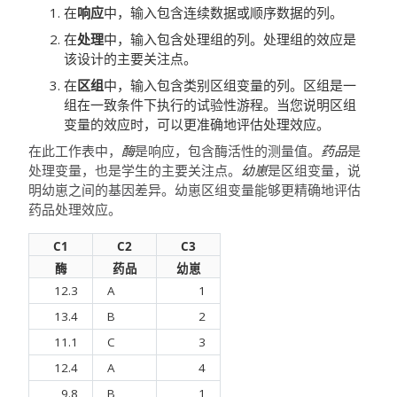
在
响应
中，输入包含连续数据或顺序数据的列。
在
处理
中，输入包含处理组的列。处理组的效应是
该设计的主要关注点。
在
区组
中，输入包含类别区组变量的列。区组是一
组在一致条件下执行的试验性游程。当您说明区组
变量的效应时，可以更准确地评估处理效应。
在此工作表中，
酶
是响应，包含酶活性的测量值。
药品
是
处理变量，也是学生的主要关注点。
幼崽
是区组变量，说
明幼崽之间的基因差异。幼崽区组变量能够更精确地评估
药品处理效应。
C1
C2
C3
酶
药品
幼崽
12.3
A
1
13.4
B
2
11.1
C
3
12.4
A
4
9.8
B
1