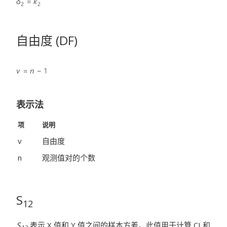
自由度 (DF)
表示法
项
说明
v
自由度
n
观测值对的个数
S
12
S
表示 X 值和 Y 值之间的样本方差。此值用于计算 CI 和