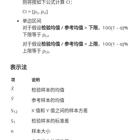
则将按如下公式计算 CI：
CI = [ρ
, ρ
]
L
U
单边区间
对于假设
检验均值 / 参考均值 > 下限
，100(1 - α)%
下限等于 ρ
。
L
对于假设
检验均值 / 参考均值 < 上限
，100(1 - α)%
上限等于 ρ
。
U
表示法
项
说明
检验样本的均值
参考样本的均值
S
X 值和 Y 值之间的样本方差
12
S
检验样本的标准差
1
n
样本大小