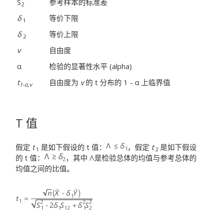
S
参考样本的标准差
2
δ
等价下限
1
δ
等价上限
2
v
自由度
α
检验的显著性水平 (alpha)
t
自由度为
v
的 t 分布的 1 - α 上临界值
1-α,v
T 值
假定
t
是如下假设的 t 值：
，假定
t
是如下假设
1
2
的 t 值：
，其中
是检验总体的均值与参考总体的
均值之间的比值。