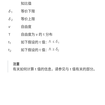
知比值
δ
等价下限
1
δ
等价上限
2
v
自由度
T
自由度为 v 的 t 分布
t
如下假设的 t 值：
1
t
如下假设的 t 值：
2
注意
有关如何计算 t 值的信息，请参见与 t 值有关的部分。