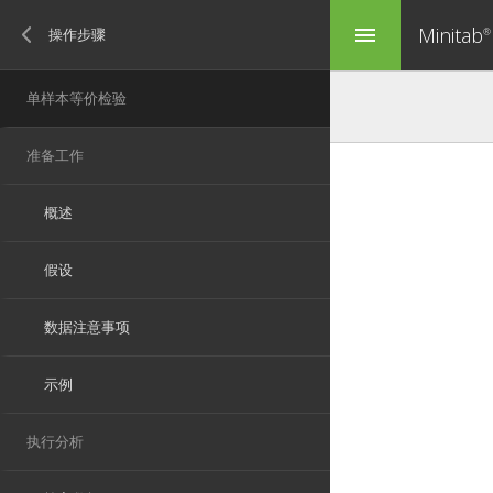
Minitab
menu
®