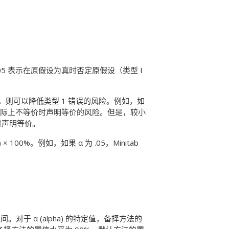
 为 .05 表示在原假设为真时否定原假设（类型 I
），则可以降低类型 1 错误的风险。例如，如
在实际上不等价时声明等价的风险。但是，较小
时声明等价。
00%。例如，如果 α 为 .05，Minitab
区间。
对于 α (alpha) 的特定值，备择方法的