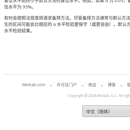
置信水平始终小于默认方法的置信水平。例如，如果 α 为 0.05
信水平为 95%。
有时会按照法规准则请求备择方法。尽管备择方法通常与默认方
生的区间可能会比相应的 α 水平检验更保守（或更自由）。默认
水平检验结果。
Minitab.com
许可证门户
商店
博客
Copyright © 2026 Minitab, LLC. All rig