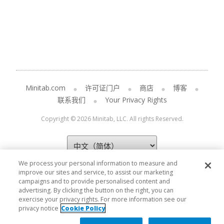
Minitab.com
许可证门户
商店
博客
联系我们
Your Privacy Rights
Copyright © 2026 Minitab, LLC. All rights Reserved.
We process your personal information to measure and
improve our sites and service, to assist our marketing
campaigns and to provide personalised content and
advertising. By clicking the button on the right, you can
exercise your privacy rights. For more information see our
privacy notice
Cookie Policy