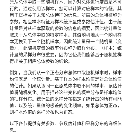
常从总体中取一些随机样本，因为对总体进行度量是不可
行的。通过使用该样本，您可以计算对应样本的特征，其
用于概括关于未知总体特征的信息。所需的总体特征称为
参数，相应样本特征为样本统计量或参数估计值。由于统
计量是对从样本获取的参数的信息的摘要，因此统计量值
取决于从总体中取的特定样本。其值随机地从一个随机样
本更换到下一个随机样本，因此统计量是一个随机量（变
量）。此随机变量的概率分布称为取样分布。（样本）统
计量的采样分布很重要，因为它使我们能够基于随机抽样
得出关于相应总体参数的结论。
例如，当我们从一个正态分布总体中取随机样本时，样本
均值就是一个统计量。基于样本的样本均值是对总体均值
的估计。如果从该同一正态总体中取不同的样本，该估计
值将随机变化。用于描述这些变化的概率分布是样本均值
的抽样分布。统计量的采样分布指定了统计量的所有可能
值，以及统计量值的极差的变化频率。如果总体为正态，
则样本均值的采样分布也为正态。
以下各节提供有关参数、参数估计值和采样分布的详细信
息。