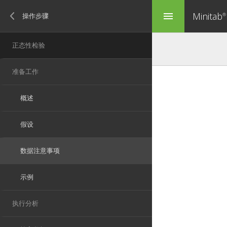
Minitab
menu
®