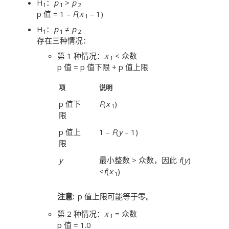
H
：
p
>
p
1
1
2
p 值 = 1 –
F
(
x
– 1)
1
H
：
p
≠
p
1
1
2
存在三种情况：
第 1 种情况：
x
< 众数
1
p 值 = p 值下限 + p 值上限
项
说明
p 值下
F
(
x
)
1
限
p 值上
1 –
F
(
y
– 1)
限
y
最小整数 > 众数，因此
f
(
y
)
<
f
(
x
)
1
注意
p 值上限可能等于零。
第 2 种情况：
x
= 众数
1
p 值 = 1.0