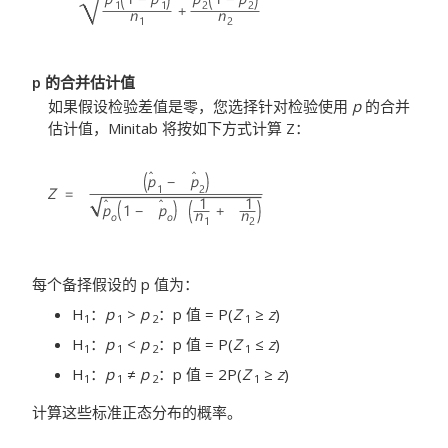
p 的合并估计值
如果假设检验差值是零，您选择针对检验使用
p
的合并
估计值，Minitab 将按如下方式计算 Z：
每个备择假设的 p 值为：
H
：
p
>
p
：p 值 = P(
Z
≥
z
)
1
1
2
1
H
：
p
<
p
：p 值 = P(
Z
≤
z
)
1
1
2
1
H
：
p
≠
p
：p 值 = 2P(
Z
≥
z
)
1
1
2
1
计算这些标准正态分布的概率。