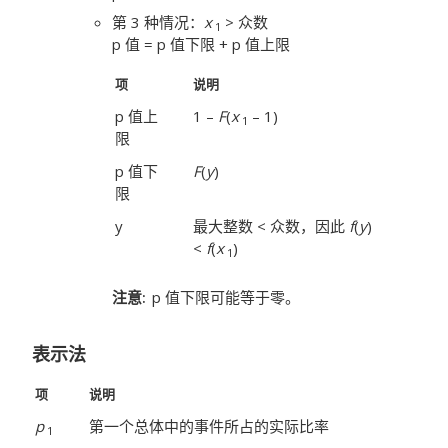
第 3 种情况：
x
> 众数
1
p 值 = p 值下限 + p 值上限
项
说明
p 值上
1 –
F
(
x
– 1)
1
限
p 值下
F
(
y
)
限
y
最大整数 < 众数，因此
f
(
y
)
<
f
(
x
)
1
注意
p 值下限可能等于零。
表示法
项
说明
p
第一个总体中的事件所占的实际比率
1