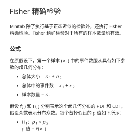
Fisher 精确检验
Minitab 除了执行基于正态近似的检验外，还执行 Fisher
精确检验。Fisher 精确检验对于所有的样本数量均有效。
公式
在原假设下，第一个样本 (
x
) 中的事件数服从具有如下参
1
数的超几何分布：
总体大小 =
n
+
n
1
2
总体中的事件数 =
x
+
x
1
2
样本数量 =
n
1
假设 f( ) 和 F( ) 分别表示这个超几何分布的 PDF 和 CDF。
假设众数表示分布众数。每个备择假设的 p 值如下所示：
H
：
p
<
p
1
1
2
p 值 =
F
(
x
)
1