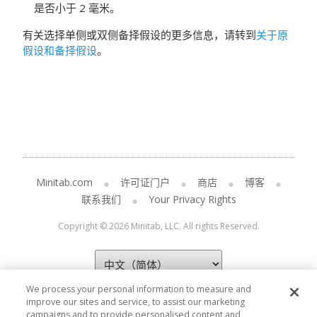
是否小于 2 毫米。
有关选择单侧或双侧备择假设的更多信息，请转到
关于原
假设和备择假设
。
Minitab.com
许可证门户
商店
博客
联系我们
Your Privacy Rights
Copyright © 2026 Minitab, LLC. All rights Reserved.
We process your personal information to measure and
improve our sites and service, to assist our marketing
campaigns and to provide personalised content and