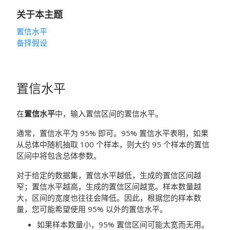
关于本主题
置信水平
备择假设
置信水平
在
置信水平
中，输入置信区间的置信水平。
通常，置信水平为 95% 即可。95% 置信水平表明，如果
从总体中随机抽取 100 个样本，则大约 95 个样本的置信
区间中将包含总体参数。
对于给定的数据集，置信水平越低，生成的置信区间越
窄；置信水平越高，生成的置信区间越宽。样本数量越
大，区间的宽度也往往会降低。因此，根据您的样本数
量，您可能希望使用 95% 以外的置信水平。
如果样本数量小，95% 置信区间可能太宽而无用。