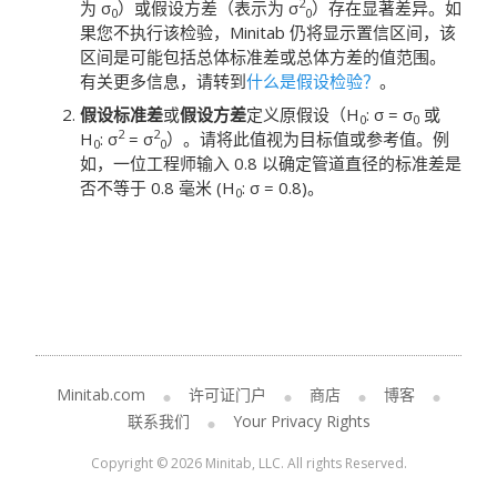
2
为 σ
）或假设方差（表示为 σ
）存在显著差异。
如
0
0
果您不执行该检验，Minitab 仍将显示置信区间，该
区间是可能包括总体标准差或总体方差的值范围。
有关更多信息，请转到
什么是假设检验？
。
假设标准差
或
假设方差
定义原假设（H
: σ = σ
或
0
0
2
2
H
: σ
= σ
）。
请将此值视为目标值或参考值。
例
0
0
如，一位工程师输入 0.8 以确定管道直径的标准差是
否不等于 0.8 毫米 (H
: σ = 0.8)。
0
Minitab.com
许可证门户
商店
博客
联系我们
Your Privacy Rights
Copyright © 2026 Minitab, LLC. All rights Reserved.