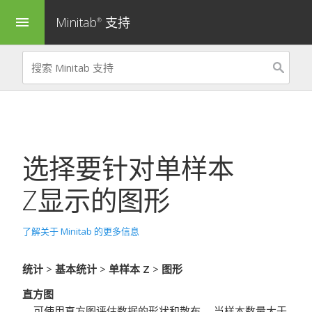
Minitab
支持
menu
®
选择要针对
单样本
Z
显示的图形
了解关于 Minitab 的更多信息
统计
>
基本统计
>
单样本 Z
>
图形
直方图
可使用直方图评估数据的形状和散布。
当样本数量大于