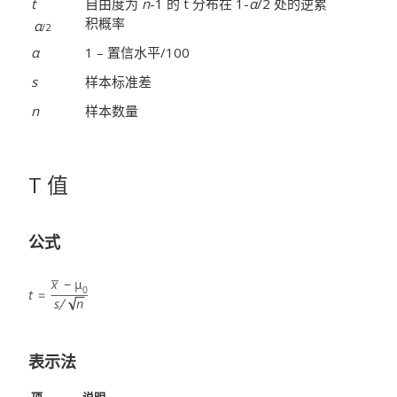
t
自由度为
n
-1 的 t 分布在 1-
α
/2 处的逆累
积概率
α
/2
α
1 – 置信水平/100
s
样本标准差
n
样本数量
T 值
公式
表示法