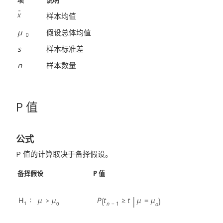
项
说明
样本均值
μ
假设总体均值
0
s
样本标准差
n
样本数量
P 值
公式
P 值的计算取决于备择假设。
备择假设
P 值