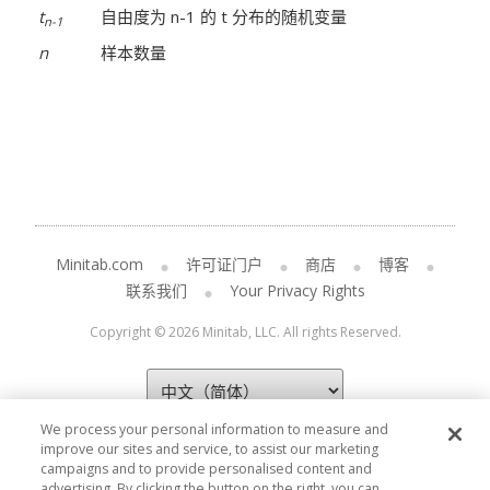
t
自由度为 n-1 的 t 分布的随机变量
n-1
n
样本数量
Minitab.com
许可证门户
商店
博客
联系我们
Your Privacy Rights
Copyright © 2026 Minitab, LLC. All rights Reserved.
We process your personal information to measure and
improve our sites and service, to assist our marketing
campaigns and to provide personalised content and
advertising. By clicking the button on the right, you can