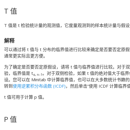
T 值
T 值是 t 检验统计量的观测值，它度量观测到的样本统计量与
解释
可以通过将 t 值与 t 分布的临界值进行比较来确定是否要否定原
通常更实际且更方便。
为了确定是否要否定原假设，请将 t 值与临界值进行比较。对于双
验，临界值是 t
。对于双侧检验，如果 t 值的绝对值大于临
α, n–1
设。您可以在 Minitab 中计算临界值，也可以在大多数统计书籍
转到
使用逆累积分布函数 (ICDF)
，然后单击“使用 ICDF 计算临界
t 值可用于计算 p 值。
P 值