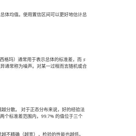
于总体均值。使用置信区间可以更好地估计总
（西格玛）通常用于表示总体的标准差，而
s
变异通常称为噪声。对某一过程而言随机或合
据越分散。
对于正态分布来说，好的经验法
两个标准差范围内，99.7% 的值位于三个
就越不精确（越宽），检验的性能也越低。