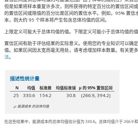
但是如果将样本重复许多次，则所获得的特定百分比的置信区间
的置信区间或限值的百分比是区间的置信水平。
例如，95% 置信
本，则大约 95 个样本将产生包含总体均值的区间。
上限定义可能大于总体均值的值。下限定义可能小于总体均值的
置信区间有助于评估结果的实际意义。使用您的专业知识可以确
值。如果区间因太宽而毫无用处，请考虑增加样本数量。
有关更
法
。
描述性统计量
N
均值
标准差
均值标准误
μ 的 95% 置信区间
25
330.6
154.2
30.8
(266.9, 394.2)
μ: 能源成本 的总体均值
在这些结果中，能源成本的总体均值估计值为 330.6。总体均值介于 266.9 和 3