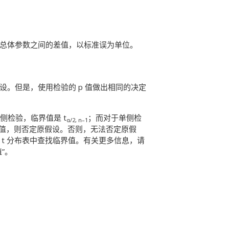
假设总体参数之间的差值，以标准误为单位。
假设。但是，使用检验的 p 值做出相同的决定
侧检验，临界值是 t
；而对于单侧检
α/2, n–1
界值，则否定原假设。否则，无法否定原假
的 t 分布表中查找临界值。有关更多信息，请
值”。