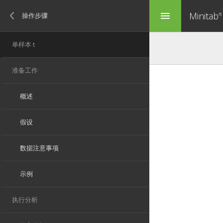
Minitab
menu
®