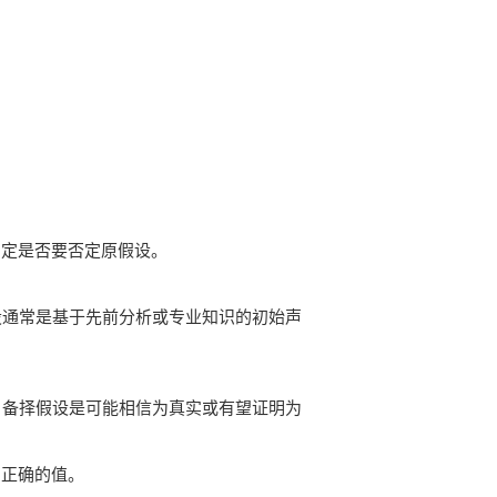
确定是否要否定原假设。
设通常是基于先前分析或专业知识的初始声
。备择假设是可能相信为真实或有望证明为
了正确的值。