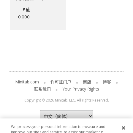
P 值
0.000
Minitab.com
许可证门户
商店
博客
联系我们
Your Privacy Rights
Copyright © 2026 Minitab, LLC. All rights Reserved.
We process your personal information to measure and
improve our sites and service, to assist our marketing