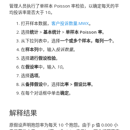
管理人员执行了单样本 Poisson 率检验，以确定每天的平
均投诉率是否大于 10。
打开样本数据，
客户投诉数量.MWX
。
选择
统计
>
基本统计
>
单样本 Poisson 率
。
从下拉列表中，选择
一个或多个样本，每列一个
。
在
样本列
中，输入
投诉数量
。
选择
进行假设检验
。
在
假设率
中，输入
10
。
选择
选项
。
从
备择假设
中，选择
比率 > 假设比率
。
在每个对话框中单击
确定
。
解释结果
原假设声明抱怨率为每天 10 个抱怨。由于 p 值 0.000 小