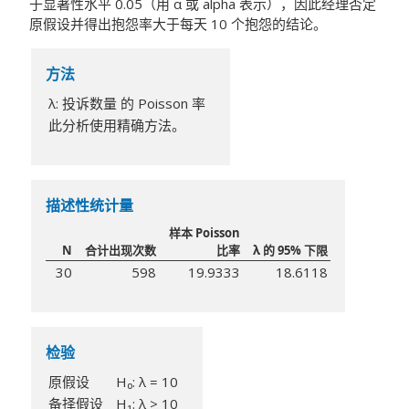
于显著性水平 0.05（用 α 或 alpha 表示），因此经理否定
原假设并得出抱怨率大于每天 10 个抱怨的结论。
方法
λ: 投诉数量 的 Poisson 率
此分析使用精确方法。
描述性统计量
样本 Poisson
N
合计出现次数
比率
λ 的 95% 下限
30
598
19.9333
18.6118
检验
原假设
H₀: λ = 10
备择假设
H₁: λ > 10