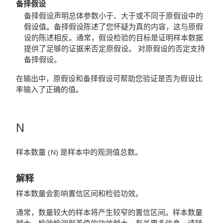
备择假设
备择假设声明总体参数小于、大于或不同于原假设中的
假设值。
备择假设陈述了您怀疑为真的内容，这与原假
设的陈述相反。通常，假设检验的目标是证明样本数据
提供了足够的证据来否定原假设。 对原假设的否定支持
备择假设。
在输出中，原假设和备择假设可帮助您验证是否为假设比
率输入了正确的值。
N
样本数量 (N) 是样本中的观测值总数。
解释
样本数量会影响置信区间和检验功效。
通常，数量较大的样本将产生较窄的置信区间。样本数量