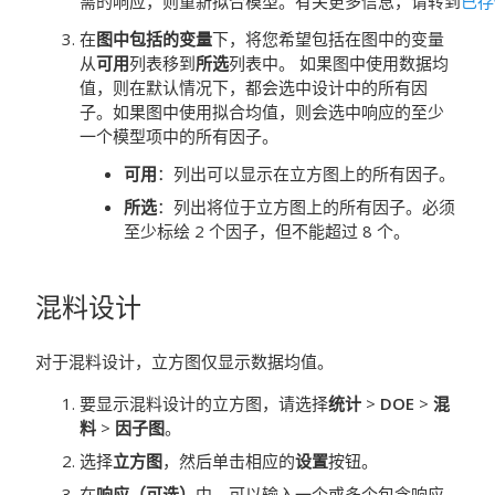
需的响应，则重新拟合模型。有关更多信息，请转到
已存
在
图中包括的变量
下，将您希望包括在图中的变量
从
可用
列表移到
所选
列表中。
如果图中使用数据均
值，则在默认情况下，都会选中设计中的所有因
子。如果图中使用拟合均值，则会选中响应的至少
一个模型项中的所有因子。
可用
：列出可以显示在立方图上的所有因子。
所选
：列出将位于立方图上的所有因子。必须
至少标绘 2 个因子，但不能超过 8 个。
混料设计
对于混料设计，立方图仅显示数据均值。
要显示混料设计的立方图，请选择
统计
>
DOE
>
混
料
>
因子图
。
选择
立方图
，然后单击相应的
设置
按钮。
在
响应（可选）
中，可以输入一个或多个包含响应