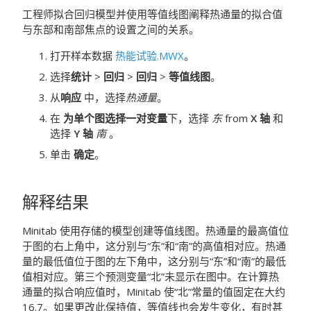
工程师拟合回归模型并使用等值线图阐释热通量的拟合值
与东部和南部焦点的设置之间的关系。
打开样本数据
热能试验.MWX
。
选择
统计
>
回归
>
回归
>
等值线图
。
从
响应
中，选择
热通量
。
在
为单个图选择一对变量
下，选择
东
from
X 轴
和
选择
Y 轴
南
。
单击
确定
。
解释结果
Minitab 使用存储的模型创建等值线图。
热通量的最高值位
于图的右上角中，这分别与“东”和“南”的高值相对应。热通
量的最低值位于图的左下角中，这分别与“东”和“南”的最低
值相对应。第三个预测变量“北”未显示在图中。在计算热
通量的拟合响应值时，Minitab 使“北”常量的值固定在大约
16.7。
如果更改此保持值，等值线也会发生变化，有时甚