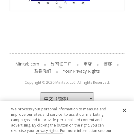
Minitab.com
许可证门户
商店
博客
联系我们
Your Privacy Rights
Copyright © 2026 Minitab, LLC. All rights Reserved.
We process your personal information to measure and
improve our sites and service, to assist our marketing
campaigns and to provide personalised content and
advertising. By clicking the button on the right, you can
exercise your privacy rights. For more information see our