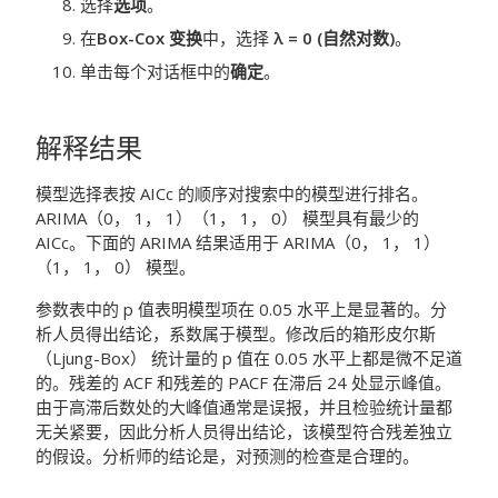
选择
选项
。
在
Box-Cox 变换
中，选择
λ = 0 (自然对数)
。
单击每个对话框中的
确定
。
解释结果
模型选择表按 AICc 的顺序对搜索中的模型进行排名。
ARIMA（0， 1， 1）（1， 1， 0） 模型具有最少的
AICc。下面的 ARIMA 结果适用于 ARIMA（0， 1， 1）
（1， 1， 0） 模型。
参数表中的 p 值表明模型项在 0.05 水平上是显著的。分
析人员得出结论，系数属于模型。修改后的箱形皮尔斯
（Ljung-Box） 统计量的 p 值在 0.05 水平上都是微不足道
的。残差的 ACF 和残差的 PACF 在滞后 24 处显示峰值。
由于高滞后数处的大峰值通常是误报，并且检验统计量都
无关紧要，因此分析人员得出结论，该模型符合残差独立
的假设。分析师的结论是，对预测的检查是合理的。