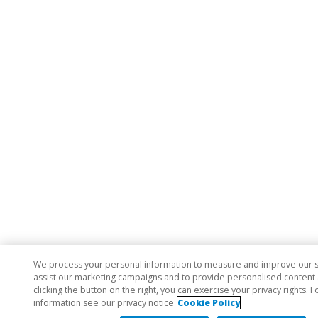
We process your personal information to measure and improve our si
assist our marketing campaigns and to provide personalised content 
clicking the button on the right, you can exercise your privacy rights. 
information see our privacy notice
Cookie Policy