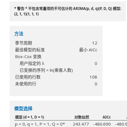
* 警告 * 不包含常量项的不可估计的 ARIMA(p, d, q)(P, D, Q) 模型:
(2, 1, 1)(1, 1, 1)
方法
季节周期
12
最佳模型的标准
最小 AICc
Box-Cox 变换
用户指定的 λ
0
已变换的序列 = ln(乘客人数)
已使用的行数
108
未使用的行
0
模型选择
模型 (d = 1, D = 1)
对数似然
AICc
p = 0, q = 1, P = 1, Q = 0*
243.477
-480.690
-480.