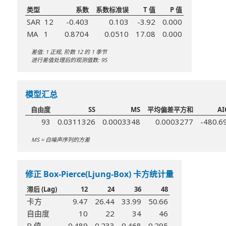
类型
系数
系数标准误
T 值
P 值
SAR 12
-0.403
0.103
-3.92
0.000
MA 1
0.8704
0.0510
17.08
0.000
差值: 1 正规, 阶数 12 的 1 季节
进行差值处理后的观测值数: 95
模型汇总
自由度
SS
MS
平均偏差平方和
AI
93
0.0311326
0.0003348
0.0003277
-480.6
MS = 白噪声序列的方差
修正 Box-Pierce(Ljung-Box) 卡方统计量
滞后 (Lag)
12
24
36
48
卡方
9.47
26.44
33.99
50.66
自由度
10
22
34
46
P 值
0.489
0.233
0.468
0.295