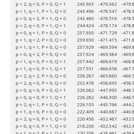
p = 2, q = 0, P = 0, Q = 1
243.903
-479.362
-479.
p = 1, q = 1, P = 1, Q = 0
243.496
-478.547
-478.
p = 0, q = 2, P = 1, Q = 0
243.480
-478.516
-478.
p = 2, q = 0, P = 1, Q = 1
244.424
-478.174
-478.
p = 0, q = 1, P = 0, Q = 0
237.930
-471.729
-471.
p = 1, q = 2, P = 0, Q = 0
239.930
-471.415
-471.
p = 1, q = 1, P = 0, Q = 0
237.929
-469.594
-469.
p = 0, q = 2, P = 0, Q = 0
237.924
-469.584
-469.
p = 1, q = 0, P = 0, Q = 1
237.442
-468.619
-468.
p = 1, q = 0, P = 1, Q = 1
237.551
-466.658
-467.
p = 2, q = 2, P = 0, Q = 0
238.267
-465.860
-466.
p = 2, q = 0, P = 0, Q = 0
232.478
-458.693
-458.
p = 0, q = 0, P = 0, Q = 1
226.062
-447.993
-448.
p = 0, q = 0, P = 1, Q = 1
226.282
-446.300
-446.
p = 2, q = 1, P = 0, Q = 0
226.105
-443.766
-444.
p = 1, q = 0, P = 0, Q = 0
222.409
-440.687
-440.
p = 2, q = 0, P = 1, Q = 0
220.456
-432.467
-432.
p = 0, q = 0, P = 1, Q = 0
218.236
-432.342
-432.
p = 1, q = 2, P = 1, Q = 1
220.708
-428.461
-429.