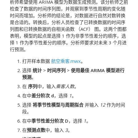
析师希望使用 ARIMA 模型为数据生成预测。该分析师之前
检查了数据的时间序列图，并观察到季节性周期的变化随
时间而增加。分析师的结论是，对数据进行自然对数转换
是合适的。转换后，分析人员检查了已转换数据的时间序
列图和已转换数据的自相关函数 （ACF） 图。这两个图都
表明，模型的起点是选择 1 作为非季节性差分的顺序，选
择 1 作为季节性差分的顺序。分析师要求对未来 3 个月进
行预测。
打开样本数据
航空乘客.mwx
。
选择
统计
>
时间序列
>
使用最佳 ARIMA 模型进行
预测
。
在
序列
中，输入
乘客人数
。
在中
差分阶次 d
，选择
1
。
选择
将季节性模型与周期拟合
并输入
12
作为时间
段。
在中
季节性差分阶次 D
，选择
1
。
在
预测点数
中，输入
3
。