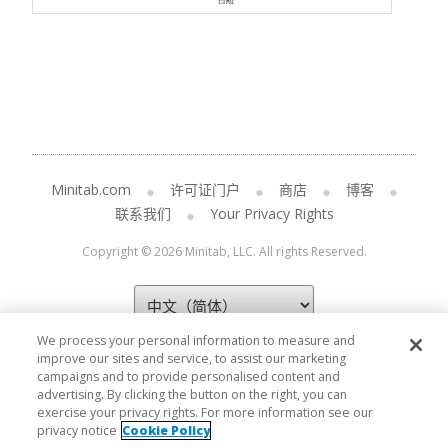
Minitab.com
许可证门户
商店
博客
联系我们
Your Privacy Rights
Copyright © 2026 Minitab, LLC. All rights Reserved.
We process your personal information to measure and
improve our sites and service, to assist our marketing
campaigns and to provide personalised content and
advertising. By clicking the button on the right, you can
exercise your privacy rights. For more information see our
privacy notice
Cookie Policy