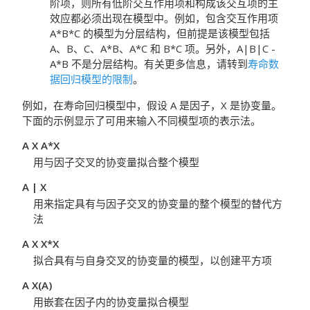
阶项，则所有低阶交互作用项和构成该交互项的主
效应都必须出现在模型中。例如，包含交互作用项
A*B*C 的模型为分层结构，但前提是该模型包括
A、B、C、A*B、A*C 和 B*C 项。另外，A|B|C -
A*B 不是分层结构。有关更多信息，请转到
寿命数
据回归模型的限制
。
例如，在寿命回归模型中，假设 A 是因子，X 是协变量。
下面的示例显示了可用来输入不同模型项的表示法。
A X A*X
用与因子交叉的协变量拟合整个模型
A | X
用来指定具有与因子交叉的协变量的整个模型的替代方
法
A X X*X
拟合具有与自身交叉的协变量的模型，以创建平方项
A X(A)
用嵌套在因子内的协变量拟合模型