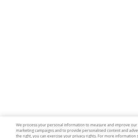
We process your personal information to measure and improve our si
marketing campaigns and to provide personalised content and adverti
the right, you can exercise your privacy rights. For more information 