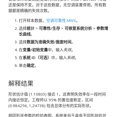
还是保持不变。对于这些数据，无空调装置停用。所有数
据都是精确的失效次数。
打开样本数据，
空调可靠性.MWX
。
选择
统计
>
可靠性/生存
>
可修复系统分析
>
参数增
长曲线
。
选择
数据为准确失效/报废时间
。
在
变量/初始变量
中，输入
失效
。
在
系统 ID
（可选）
中，输入
系统
。
单击
确定
。
解释结果
形状估计值 (1.10803) 接近 1，这表明失效率在一段时间
内接近恒定。工程师以 95% 的置信度断定，区间
(0.984256, 1,24738) 包含总体分布的实际形状。
相同形状参数的检验表明，系统来自于具有不同形状的总