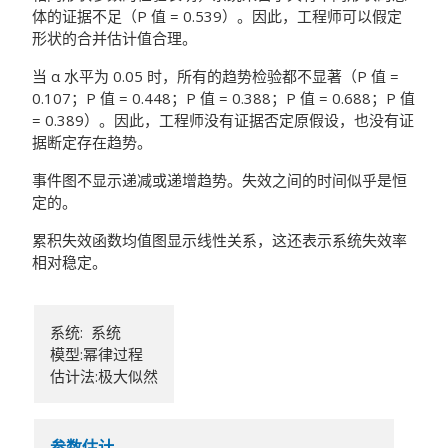
体的证据不足（P 值 = 0.539）。因此，工程师可以假定
形状的合并估计值合理。
当 α 水平为 0.05 时，所有的趋势检验都不显著（P 值 =
0.107；P 值 = 0.448；P 值 = 0.388；P 值 = 0.688；P 值
= 0.389）。因此，工程师没有证据否定原假设，也没有证
据断定存在趋势。
事件图不显示递减或递增趋势。失效之间的时间似乎是恒
定的。
累积失效函数均值图显示线性关系，这还表示系统失效率
相对稳定。
系统: 系统
模型:幂律过程
估计法:极大似然
参数估计