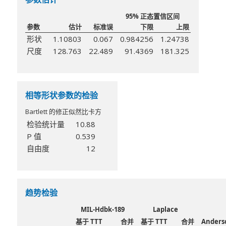
95% 正态置信区间
参数
估计
标准误
下限
上限
形状
1.10803
0.067
0.984256
1.24738
尺度
128.763
22.489
91.4369
181.325
相等形状参数的检验
Bartlett 的修正似然比卡方
检验统计量
10.88
P 值
0.539
自由度
12
趋势检验
MIL-Hdbk-189
Laplace
基于 TTT
合并
基于 TTT
合并
Anders