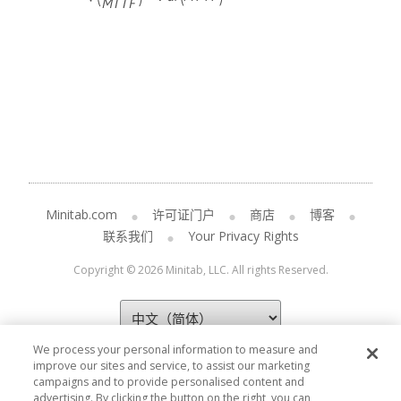
Minitab.com
许可证门户
商店
博客
联系我们
Your Privacy Rights
Copyright © 2026 Minitab, LLC. All rights Reserved.
We process your personal information to measure and
improve our sites and service, to assist our marketing
campaigns and to provide personalised content and
advertising. By clicking the button on the right, you can