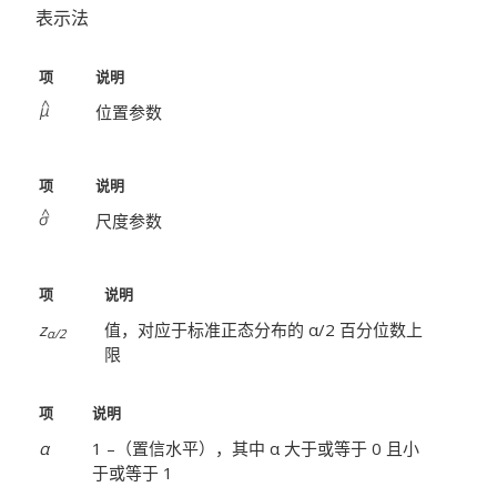
表示法
项
说明
位置参数
项
说明
尺度参数
项
说明
z
值，对应于标准正态分布的 α/2 百分位数上
α/2
限
项
说明
α
1 –（置信水平），其中 α 大于或等于 0 且小
于或等于 1