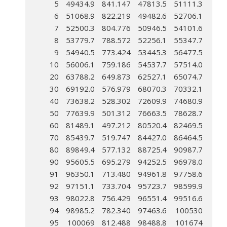
5
49434.9
841.147
47813.5
51111.3
6
51068.9
822.219
49482.6
52706.1
7
52500.3
804.776
50946.5
54101.6
8
53779.7
788.572
52256.1
55347.7
9
54940.5
773.424
53445.3
56477.5
10
56006.1
759.186
54537.7
57514.0
20
63788.2
649.873
62527.1
65074.7
30
69192.0
576.979
68070.3
70332.1
40
73638.2
528.302
72609.9
74680.9
50
77639.9
501.312
76663.5
78628.7
60
81489.1
497.212
80520.4
82469.5
70
85439.7
519.747
84427.0
86464.5
80
89849.4
577.132
88725.4
90987.7
90
95605.5
695.279
94252.5
96978.0
91
96350.1
713.480
94961.8
97758.6
92
97151.1
733.704
95723.7
98599.9
93
98022.8
756.429
96551.4
99516.6
94
98985.2
782.340
97463.6
100530
95
100069
812.488
98488.8
101674