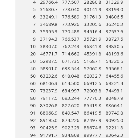
4
29766.4
777.507
28280.8
31329.9
5
31630.7
778.040
30141.9
33193.0
6
33249.1
776.589
31761.3
34806.5
7
34689.8
773.926
33205.6
36240.3
8
35995.3
770.488
34516.4
37537.6
9
37194.3
766.537
35721.9
38727.5
10
38307.0
762.243
36841.8
39830.5
20
46771.7
714.662
45391.8
48193.6
30
52987.5
671.735
51687.1
54320.5
40
58301.0
638.544
57062.8
59566.1
50
63232.6
618.048
62032.7
64455.6
60
68106.3
614.500
66912.5
69321.4
70
73237.9
634.997
72003.8
74493.1
80
79117.5
693.244
77770.3
80487.9
90
87026.8
827.620
85419.8
88664.1
91
88068.9
849.547
86419.5
89749.8
92
89195.0
874.226
87497.9
90925.0
93
90425.9
902.323
88674.6
92211.8
94
91791.7
934.808
89977.7
93642.3