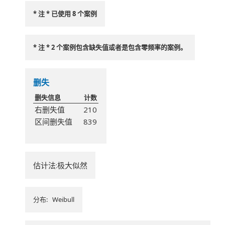
* 注 * 已使用 8 个案例
* 注 * 2 个案例包含缺失值或者是包含零频率的案例。
删失
删失信息
计数
右删失值
210
区间删失值
839
估计法:极大似然
分布: Weibull