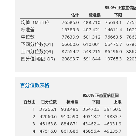
95.0% 正态置信
估计
标准误
下限
均值（MTTF）
76585.0
488.710
75633.1
775
标准差
15389.5
407.421
14611.4
162
中位数
77639.9
501.312
76663.5
786
下四分位数(Q1)
66660.6
610.001
65475.7
678
上四分位数(Q3)
87554.2
543.215
86496.0
886
四分位间距(IQR)
20893.7
591.844
19765.3
220
百分位数表格
95.0% 正态置信区间
百分比
百分位数
标准误
下限
上限
1
37265.1
938.485
35470.3
39150.6
2
42060.6
910.590
40313.2
43883.7
3
45163.8
884.871
43462.4
46931.9
4
47516.0
861.886
45856.4
49235.7