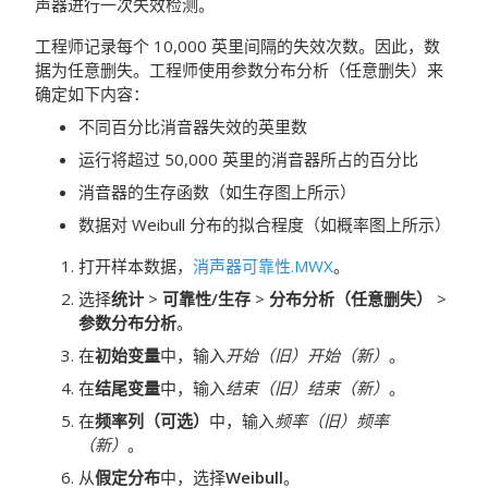
声器进行一次失效检测。
工程师记录每个 10,000 英里间隔的失效次数。因此，数
据为任意删失。工程师使用参数分布分析（任意删失）来
确定如下内容：
不同百分比消音器失效的英里数
运行将超过 50,000 英里的消音器所占的百分比
消音器的生存函数（如生存图上所示）
数据对 Weibull 分布的拟合程度（如概率图上所示）
打开样本数据，
消声器可靠性.MWX
。
选择
统计
>
可靠性/生存
>
分布分析（任意删失）
>
参数分布分析
。
在
初始变量
中，输入
开始（旧）
开始（新）
。
在
结尾变量
中，输入
结束（旧）
结束（新）
。
在
频率列（可选）
中，输入
频率（旧）
频率
（新）
。
从
假定分布
中，选择
Weibull
。