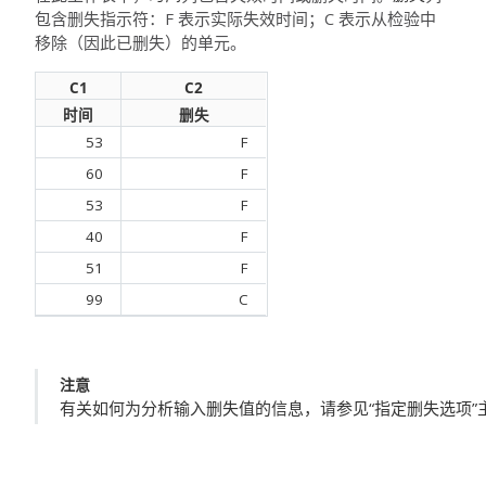
包含删失指示符：F 表示实际失效时间；C 表示从检验中
移除（因此已删失）的单元。
C1
C2
时间
删失
53
F
60
F
53
F
40
F
51
F
99
C
注意
有关如何为分析输入删失值的信息，请参见“指定删失选项”