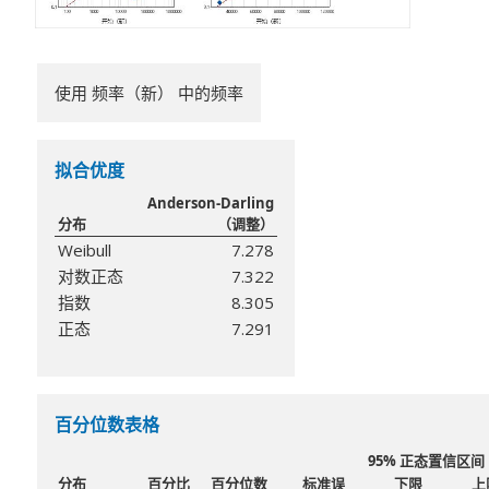
使用 频率（新） 中的频率
拟合优度
Anderson-Darling
分布
（调整）
Weibull
7.278
对数正态
7.322
指数
8.305
正态
7.291
百分位数表格
95% 正态置信区间
分布
百分比
百分位数
标准误
下限
上