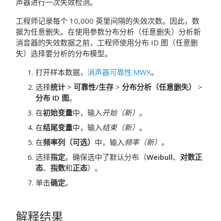
声器进行一次失效检测。
工程师记录每个 10,000 英里间隔的失效次数。因此，数
据为任意删失。在使用参数分布分析（任意删失）分析新
消音器的失效数据之前，工程师使用分布 ID 图（任意删
失）选择要分析的分布模型。
打开样本数据，
消声器可靠性.MWX
。
选择
统计
>
可靠性/生存
>
分布分析（任意删失）
>
分布 ID 图
。
在
初始变量
中，输入
开始（新）
。
在
结尾变量
中，输入
结束（新）
。
在
频率列（可选）
中，输入
频率（新）
。
选择
指定
。确保选中了默认分布（
Weibull
、
对数正
态
、
指数
和
正态
）。
单击
确定
。
解释结果