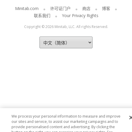
Minitab.com
许可证门户
商店
博客
联系我们
Your Privacy Rights
Copyright © 2026 Minitab, LLC. All rights Reserved.
We process your personal information to measure and improve
our sites and service, to assist our marketing campaigns and to
provide personalised content and advertising. By clicking the