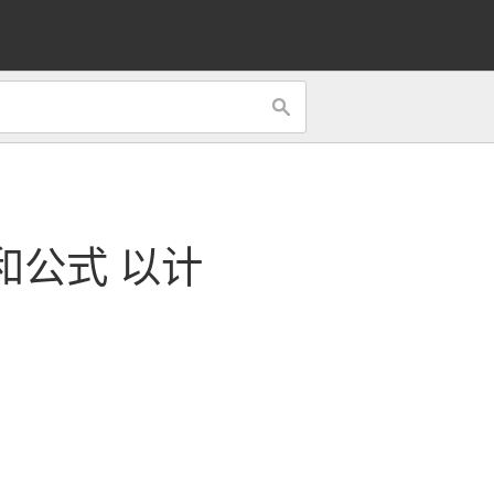
和公式
以计