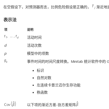
在空假设下，对预测器而言，比例危险假设是正确的，
渐近地遵
表示法
项
说明
活动时间
d
活动次数
p
模型中的项数
事件时间的时间尺度转换。Minitab 统计软件中的 
标识
自然对数
左连续卡普兰迈尔生存功能
秩函数
以下项的渐近方差-协方差矩阵