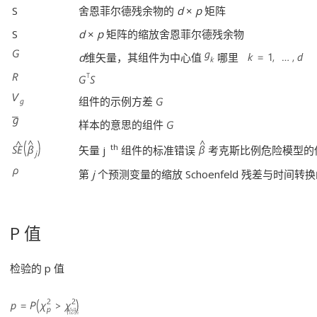
S
舍恩菲尔德残余物的
d
×
p
矩阵
S
d
×
p
矩阵的缩放舍恩菲尔德残余物
d
维矢量，其组件为中心值
哪里
组件的示例方差
样本的意思的组件
th
矢量 j
组件的标准错误
考克斯比例危险模型的
第
j
个预测变量的缩放 Schoenfeld 残差与时间
P 值
检验的 p 值