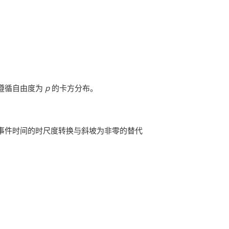
遵循自由度为
p
的卡方分布。
余期与事件时间的时尺度转换与斜坡为非零的替代