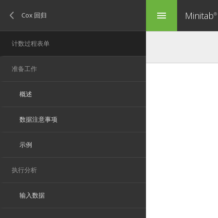
Minitab
menu
®