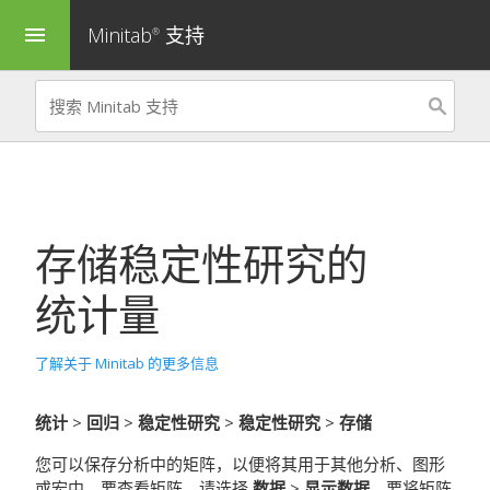
Minitab
支持
menu
®
存储
稳定性研究
的
统计量
了解关于 Minitab 的更多信息
统计
>
回归
>
稳定性研究
>
稳定性研究
>
存储
您可以保存分析中的矩阵，以便将其用于其他分析、图形
或宏中。要查看矩阵，请选择
数据
>
显示数据
。要将矩阵