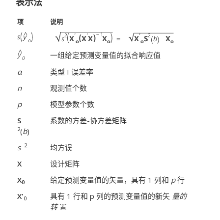
表示法
项
说明
一组给定预测变量值的拟合响应值
α
类型 I 误差率
n
观测值个数
p
模型参数个数
S
系数的方差-协方差矩阵
2
(
b
)
2
s
均方误
X
设计矩阵
X
给定预测变量值的矢量，具有 1 列和
p
行
0
X'
具有 1 行和 p 列的预测变量值的新矢
量的
0
转
置