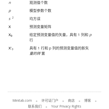
n
观测值个数
p
模型参数个数
2
s
均方误
X
预测变量矩阵
X
给定预测变量值的矢量，具有 1 列和
p
0
行
X'
具有 1 行和 p 列的预测变量值的新矢
0
量的转
置
Minitab.com
许可证门户
商店
博客
联系我们
Your Privacy Rights