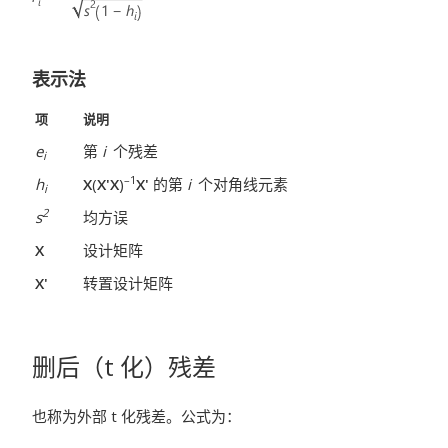
表示法
项
说明
e
第
i
个残差
i
–1
h
X
(
X'X
)
X'
的第
i
个对角线元素
i
2
s
均方误
X
设计矩阵
X'
转置设计矩阵
删后（t 化）残差
也称为外部 t 化残差。公式为：