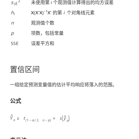
2
s
未使用第 i
个观测值计算得出的均方误差
i
(
)
–1
h
X
(
X'X
)
X'
的第
i
个对角线元素
i
n
观测值个数
p
项数，包括常量
SSE
误差平方和
置信区间
一组给定预测变量值的估计平均响应将落入的范围。
公式