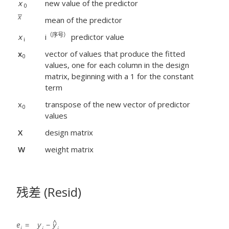
x
new value of the predictor
0
mean of the predictor
（序号）
x
i
predictor value
i
x
vector of values that produce the fitted
0
values, one for each column in the design
matrix, beginning with a 1 for the constant
term
x
transpose of the new vector of predictor
0
values
X
design matrix
W
weight matrix
残差 (Resid)