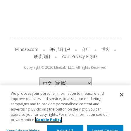
Minitab.com
许可证门户
商店
博客
联系我们
Your Privacy Rights
Copyright © 2026 Minitab, LLC. All rights Reserved.
We process your personal information to measure and
improve our sites and service, to assist our marketing
campaigns and to provide personalised content and
advertising. By clicking the button on the right, you can
exercise your privacy rights. For more information see our
privacy notice
Cookie Policy
Your Privacy Rights
Reject All
Accept Cookies