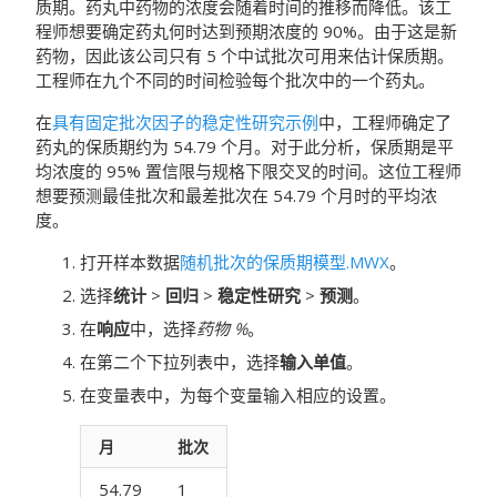
质期。药丸中药物的浓度会随着时间的推移而降低。该工
程师想要确定药丸何时达到预期浓度的 90%。由于这是新
药物，因此该公司只有 5 个中试批次可用来估计保质期。
工程师在九个不同的时间检验每个批次中的一个药丸。
在
具有固定批次因子的稳定性研究示例
中，工程师确定了
药丸的保质期约为 54.79 个月。对于此分析，保质期是平
均浓度的 95% 置信限与规格下限交叉的时间。这位工程师
想要预测最佳批次和最差批次在 54.79 个月时的平均浓
度。
打开样本数据
随机批次的保质期模型.MWX
。
选择
统计
>
回归
>
稳定性研究
>
预测
。
在
响应
中，选择
药物 %
。
在第二个下拉列表中，选择
输入单值
。
在变量表中，为每个变量输入相应的设置。
月
批次
54.79
1