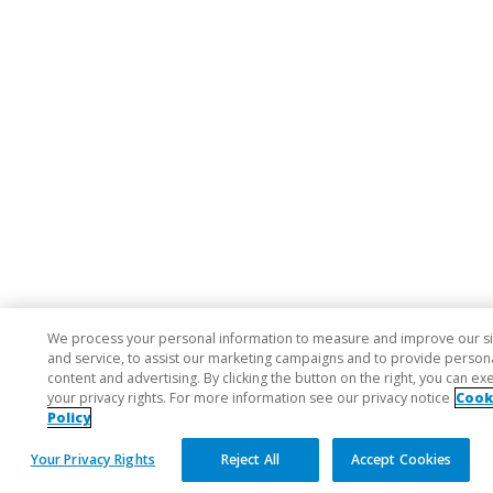
We process your personal information to measure and improve our si
and service, to assist our marketing campaigns and to provide person
content and advertising. By clicking the button on the right, you can ex
your privacy rights. For more information see our privacy notice
Cook
Policy
Your Privacy Rights
Reject All
Accept Cookies