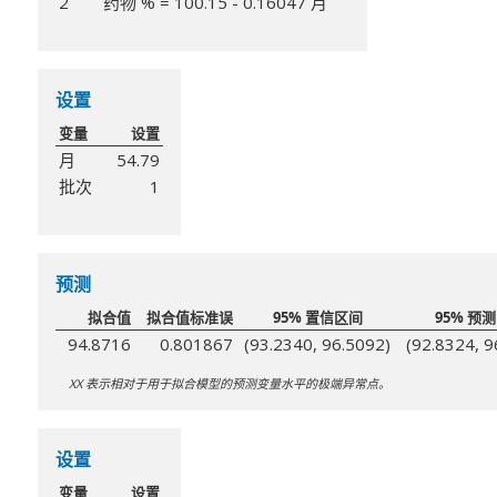
2
药物 % = 100.15 - 0.16047 月
设置
变量
设置
月
54.79
批次
1
预测
拟合值
拟合值标准误
95% 置信区间
95% 预
94.8716
0.801867
(93.2340, 96.5092)
(92.8324, 9
XX 表示相对于用于拟合模型的预测变量水平的极端异常点。
设置
变量
设置