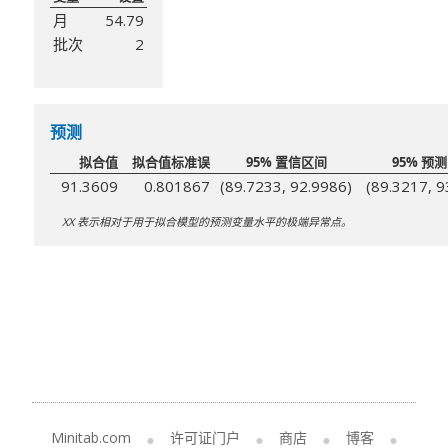
月
54.79
批次
2
预测
拟合值
拟合值标准误
95% 置信区间
95% 预
91.3609
0.801867
(89.7233, 92.9986)
(89.3217, 9
XX 表示相对于用于拟合模型的预测变量水平的极端异常点。
Minitab.com
许可证门户
商店
博客