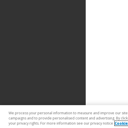
We process your personal information to measure and improve our sites 
campaigns and to provide personalised content and advertising. By clicki
your privacy rights. For more information see our privacy notice
Cookie