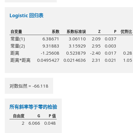
Logistic 回归表
自变量
系数
系数标准误
Z
P
优势比
常量(1)
6.38671
3.06110
2.09
0.037
常量(2)
9.31883
3.15929
2.95
0.003
距离
-1.25608
0.523879
-2.40
0.017
0.28
距离*距离
0.0495427
0.0214636
2.31
0.021
1.05
对数似然 = -66.118
所有斜率等于零的检验
自由度
G
P 值
2
6.066
0.048