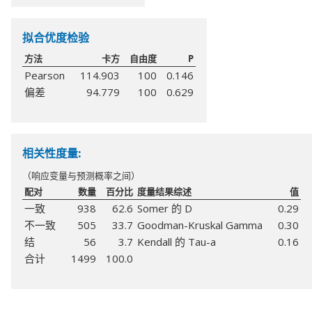
拟合优度检验
方法
卡方
自由度
P
Pearson
114.903
100
0.146
偏差
94.779
100
0.629
相关性度量:
（响应变量与预测概率之间）
配对
数量
百分比
度量结果综述
值
一致
938
62.6
Somer 的 D
0.29
不一致
505
33.7
Goodman-Kruskal Gamma
0.30
结
56
3.7
Kendall 的 Tau-a
0.16
合计
1499
100.0