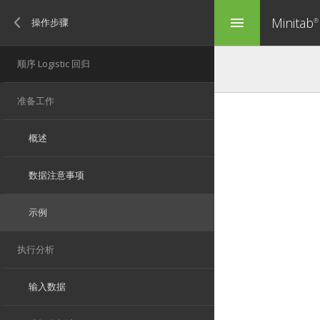
Minitab
menu
®