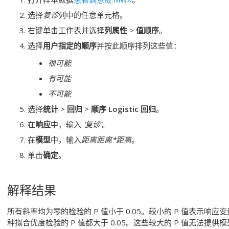
选择
复诊
列中的任意单元格。
右键单击工作表并选择
列属性
>
值顺序
。
选择
用户指定的顺序
并按此顺序排列这些值：
很可能
有可能
不可能
选择
统计
>
回归
>
顺序 Logistic 回归
。
在
响应
中，输入
'
复诊
'
。
在
模型
中，输入
距离
距离
*
距离
。
单击
确定
。
解释结果
所有斜率均为零的检验的 P 值小于 0.05。较小的 P 值表示
种拟合优度检验的 P 值都大于 0.05。这些较大的 P 值无法提