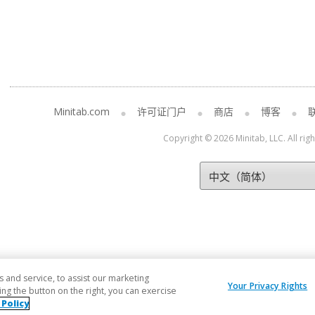
Minitab.com
许可证门户
商店
博客
Copyright © 2026 Minitab, LLC. All rig
and service, to assist our marketing
Your Privacy Rights
ng the button on the right, you can exercise
 Policy