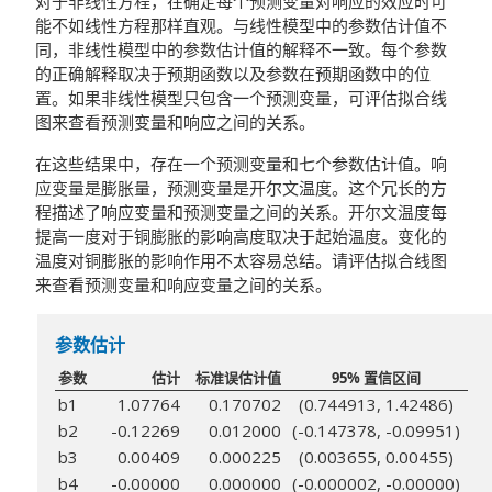
对于非线性方程，在确定每个预测变量对响应的效应时可
能不如线性方程那样直观。与线性模型中的参数估计值不
同，非线性模型中的参数估计值的解释不一致。每个参数
的正确解释取决于预期函数以及参数在预期函数中的位
置。如果非线性模型只包含一个预测变量，可评估拟合线
图来查看预测变量和响应之间的关系。
在这些结果中，存在一个预测变量和七个参数估计值。响
应变量是膨胀量，预测变量是开尔文温度。这个冗长的方
程描述了响应变量和预测变量之间的关系。开尔文温度每
提高一度对于铜膨胀的影响高度取决于起始温度。变化的
温度对铜膨胀的影响作用不太容易总结。请评估拟合线图
来查看预测变量和响应变量之间的关系。
参数估计
参数
估计
标准误估计值
95% 置信区间
b1
1.07764
0.170702
(0.744913, 1.42486)
b2
-0.12269
0.012000
(-0.147378, -0.09951)
b3
0.00409
0.000225
(0.003655, 0.00455)
b4
-0.00000
0.000000
(-0.000002, -0.00000)