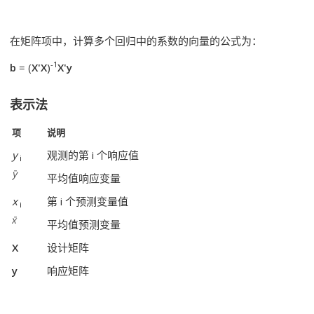
在矩阵项中，计算多个回归中的系数的向量的公式为：
-1
b
= (
X'X
)
X'y
表示法
项
说明
y
观测的第 i
个响应值
i
平均值响应变量
x
第 i
个预测变量值
i
平均值预测变量
X
设计矩阵
y
响应矩阵