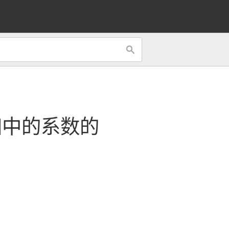
归
中的
系数的