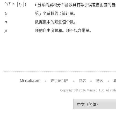
t 分布的累积分布函数具有等于误差自由度的自
t
第
j
个系数的
t
统计量。
j
n
数据集中的观测值个数。
p
项的自由度总和。项不包含常量。
Minitab.com
许可证门户
商店
博客
Copyright © 2026 Minitab, LLC. All rig