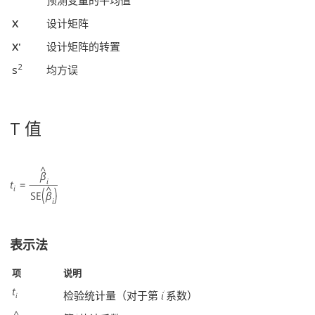
预测变量的平均值
X
设计矩阵
X'
设计矩阵的转置
2
s
均方误
T 值
表示法
项
说明
检验统计量（对于第
系数）