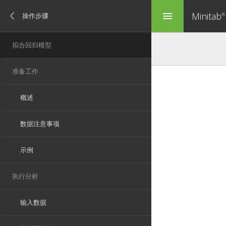
Minitab
menu
®