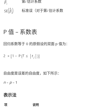
第
估计系数
标准误（对于第
估计系数
P 值 – 系数表
回归系数等于 0 的原假设的双面 p 值为：
自由度是误差的自由度，如下所示：
n
–
p
– 1
表示法
项
说明