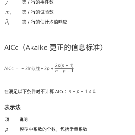
y
第
i
行的事件数
i
m
第
i
行的试验数
i
第
i
行的估计均值响应
AICc（Akaike 更正的信息标准）
在满足以下条件时不计算 AICc：
.
表示法
项
说明
p
模型中系数的个数，包括常量系数