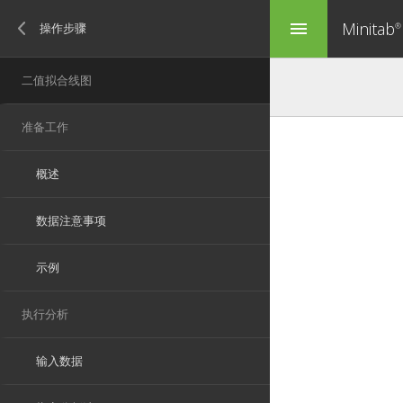
Minitab
menu
®