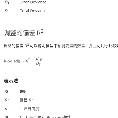
D
Error Deviance
E
D
Total Deviance
T
2
调整的偏差 R
2
调整的偏差 R
可以说明模型中预测变量的数量，并且可用于比较
表示法
项
说明
2
2
R
偏差
R
p
回归自由度
Φ
1，用于二项和 Poisson 模型