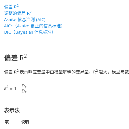
2
偏差 R
2
调整的偏差 R
Akaike 信息准则 (AIC)
AICc（Akaike 更正的信息标准）
BIC（Bayesian 信息标准）
2
偏差 R
2
2
偏差 R
表示响应变量中由模型解释的变异量。R
越大，模型与数
表示法
项
说明