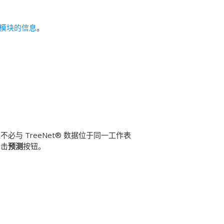
模块的信息
。
与 TreeNet® 数据位于同一工作表
单击
预测
按钮。