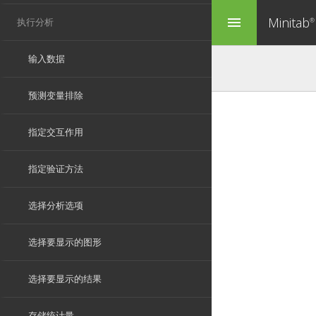
Minitab
menu
®