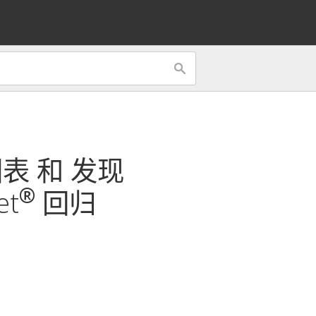
表 和
发现
®
et
回归