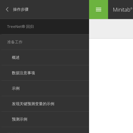
Minitab
menu
®