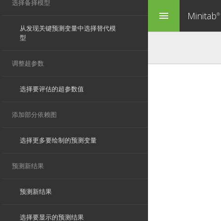
Minitab
menu
®