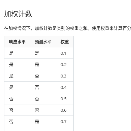
加权计数
在加权情况下，加权计数是类别的权重之和。使用权重来计算百
响应水平
预测水平
权重
是
是
0.1
是
是
0.2
是
否
0.3
是
否
0.4
否
否
0.5
否
否
0.6
否
是
0.7