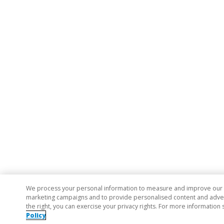
We process your personal information to measure and improve our si
marketing campaigns and to provide personalised content and adverti
the right, you can exercise your privacy rights. For more information 
Policy