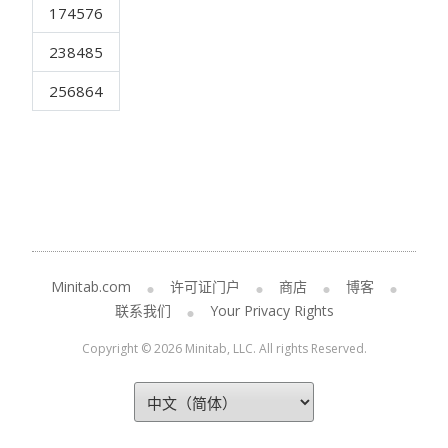
174576
238485
256864
Minitab.com
许可证门户
商店
博客
联系我们
Your Privacy Rights
Copyright © 2026 Minitab, LLC. All rights Reserved.