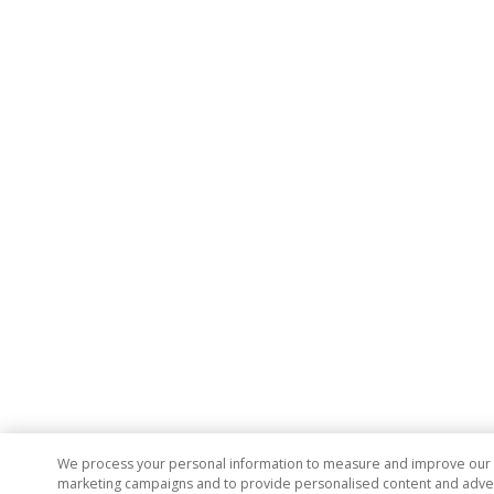
We process your personal information to measure and improve our si
marketing campaigns and to provide personalised content and adverti