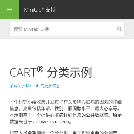
Minitab
支持
menu
®
®
CART
分类
示例
了解关于 Minitab 的更多信息
一个研究小组收集并发布了有关影响心脏病的因素的详细
信息。变量包括年龄、性别、胆固醇水平、最大心率等。
本示例基于一个提供心脏病详细信息的公共数据集。原始
数据来自于 archive.ics.uci.edu。
研究人员希望创建一个分类树，用于识别重要的预测变