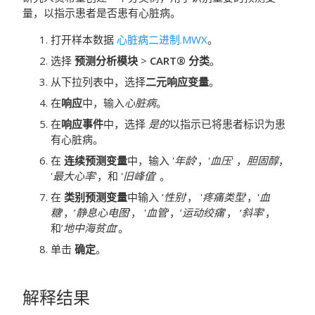
量，以指示患者是否患有心脏病。
打开样本数据
心脏病二进制.MWX
。
选择
预测分析模块
>
CART® 分类
。
从下拉列表中，选择
二元响应变量
。
在
响应
中，输入
心脏病
。
在
响应事件
中，选择
是的
以指示已将患者标识为患
有心脏病。
在
连续预测变量
中，输入 '
年龄
'，'
血压
' ，
胆固醇
，
'
最大心率
'，和 '
旧峰值
' 。
在
类别预测变量
中输入 ‘
性别
’， '
疼痛类型
'，'
血
糖
'，’
静息心电图
’， '
血管
'，’
运动绞痛
’， ‘
斜率
’，
和’
地中海贫血
’。
单击
确定
。
解释结果