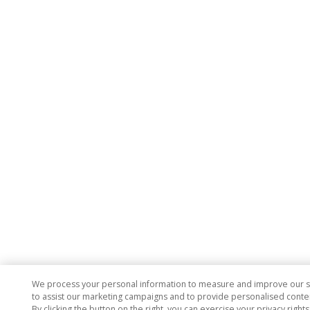
We process your personal information to measure and improve our si
to assist our marketing campaigns and to provide personalised conten
By clicking the button on the right, you can exercise your privacy right