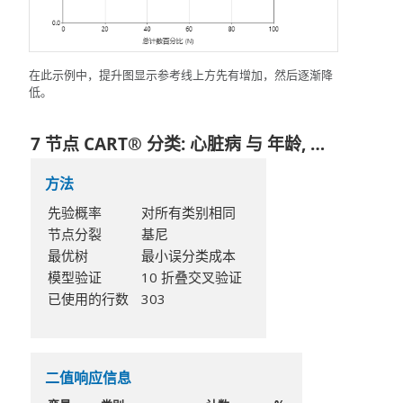
在此示例中，提升图显示参考线上方先有增加，然后逐渐降
低。
7 节点 CART® 分类: 心脏病 与 年龄, 血压, 胆固醇, 最大心率, 旧峰值, 性别, 血糖, 运动绞痛, 静息心电图, 斜率, 地中海贫血, 疼痛类型, 血管
方法
先验概率
对所有类别相同
节点分裂
基尼
最优树
最小误分类成本
模型验证
10 折叠交叉验证
已使用的行数
303
二值响应信息