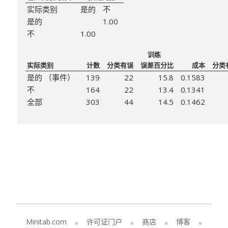
实际类别
是的
不
是的
1.00
不
1.00
训练
实际类别
计数
分类有误
误差百分比
成本
分类
是的 （事件）
139
22
15.8
0.1583
不
164
22
13.4
0.1341
全部
303
44
14.5
0.1462
Minitab.com
许可证门户
商店
博客