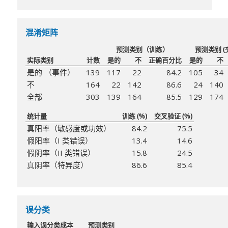
混淆矩阵
预测类别（训练）
预测类别 (
实际类别
计数
是的
不
正确百分比
是的
不
是的 （事件）
139
117
22
84.2
105
34
不
164
22
142
86.6
24
140
全部
303
139
164
85.5
129
174
统计量
训练 (%)
交叉验证 (%)
真阳率（敏感度或功效）
84.2
75.5
假阳率（I 类错误）
13.4
14.6
假阴率（II 类错误）
15.8
24.5
真阴率（特异度）
86.6
85.4
误分类
输入误分类成本
预测类别