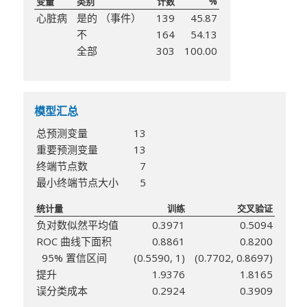
变量
类别
计数
%
心脏病
是的 （事件）
139
45.87
不
164
54.13
全部
303
100.00
模型汇总
总预测变量
13
重要预测变量
13
终端节点数
7
最小终端节点大小
5
统计量
训练
交叉验证
负对数似然平均值
0.3971
0.5094
ROC 曲线下面积
0.8861
0.8200
95% 置信区间
(0.5590, 1)
(0.7702, 0.8697)
提升
1.9376
1.8165
误分类成本
0.2924
0.3909