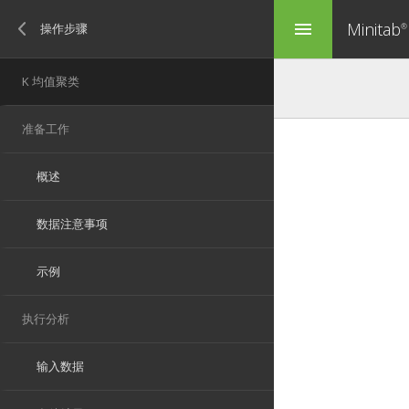
Minitab
menu
®