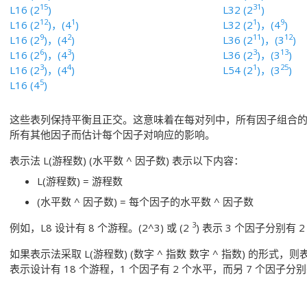
15
31
L16 (2
)
L32 (2
)
12
1
1
9
L16 (2
)，(4
)
L32 (2
)，(4
)
9
2
11
12
L16 (2
)，(4
)
L36 (2
)，(3
)
6
3
3
13
L16 (2
)，(4
)
L36 (2
)，(3
)
3
4
1
25
L16 (2
)，(4
)
L54 (2
)，(3
)
5
L16 (4
)
这些表列保持平衡且正交。这意味着在每对列中，所有因子组合
所有其他因子而估计每个因子对响应的影响。
表示法 L(游程数) (水平数 ^ 因子数) 表示以下内容：
L(游程数) = 游程数
(水平数 ^ 因子数) = 每个因子的水平数 ^ 因子数
3
例如，L8 设计有 8 个游程。(2^3) 或 (2
) 表示 3 个因子分别有 
如果表示法采取 L(游程数) (数字 ^ 指数 数字 ^ 指数) 的形式，则
表示设计有 18 个游程，1 个因子有 2 个水平，而另 7 个因子分别