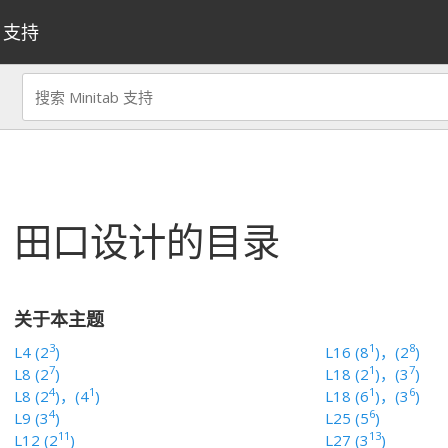
支持
田口设计的目录
关于本主题
3
1
8
L4 (2
)
L16 (8
)，(2
)
7
1
7
L8 (2
)
L18 (2
)，(3
)
4
1
1
6
L8 (2
)，(4
)
L18 (6
)，(3
)
4
6
L9 (3
)
L25 (5
)
11
13
L12 (2
)
L27 (3
)