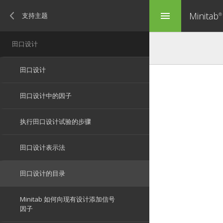
Minitab
menu
®