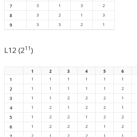
7
3
1
3
2
8
3
2
1
3
9
3
3
2
1
11
L12 (2
)
1
2
3
4
5
6
1
1
1
1
1
1
1
2
1
1
1
1
1
2
3
1
1
2
2
2
1
4
1
2
1
2
2
1
5
1
2
2
1
2
2
6
1
2
2
2
1
2
7
2
1
2
2
1
1