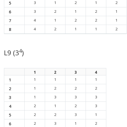
5
3
1
2
1
2
6
3
2
1
2
1
7
4
1
2
2
1
8
4
2
1
1
2
4
L9 (3
)
1
2
3
4
1
1
1
1
1
2
1
2
2
2
3
1
3
3
3
4
2
1
2
3
5
2
2
3
1
6
2
3
1
2