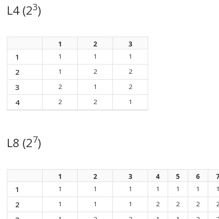
3
L4 (2
)
1
2
3
1
1
1
1
2
1
2
2
3
2
1
2
4
2
2
1
7
L8 (2
)
1
2
3
4
5
6
1
1
1
1
1
1
1
2
1
1
1
2
2
2