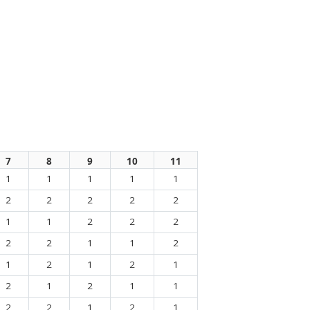
7
8
9
10
11
1
1
1
1
1
2
2
2
2
2
1
1
2
2
2
2
2
1
1
2
1
2
1
2
1
2
1
2
1
1
2
2
1
2
1