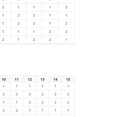
2
1
1
1
2
1
2
2
1
1
1
2
2
1
2
1
1
1
2
2
2
1
2
2
1
10
11
12
13
14
15
1
1
1
1
1
1
2
2
2
2
2
2
1
1
2
2
2
2
2
2
1
1
1
1