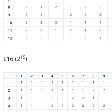
8
2
1
2
1
2
2
9
2
1
1
2
2
2
10
2
2
2
1
1
1
11
2
2
1
2
1
2
12
2
2
1
1
2
1
15
L16 (2
)
1
2
3
4
5
6
7
8
9
1
1
1
1
1
1
1
1
1
1
2
1
1
1
1
1
1
1
2
2
3
1
1
1
2
2
2
2
1
1
4
1
1
1
2
2
2
2
2
2