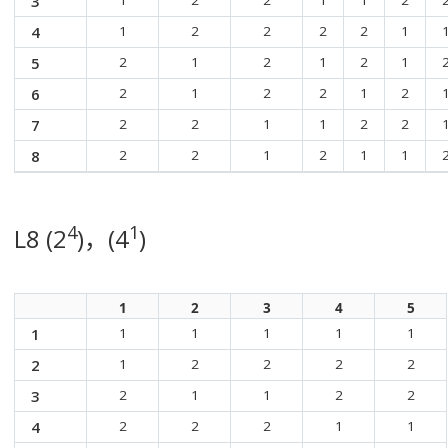
3
1
2
2
1
1
2
4
1
2
2
2
2
1
5
2
1
2
1
2
1
6
2
1
2
2
1
2
7
2
2
1
1
2
2
8
2
2
1
2
1
1
4
1
L8 (2
)，(4
)
1
2
3
4
5
1
1
1
1
1
1
2
1
2
2
2
2
3
2
1
1
2
2
4
2
2
2
1
1