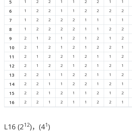
5
1
2
2
1
1
2
2
1
1
6
1
2
2
1
1
2
2
2
2
7
1
2
2
2
2
1
1
1
1
8
1
2
2
2
2
1
1
2
2
9
2
1
2
1
2
1
2
1
2
10
2
1
2
1
2
1
2
2
1
11
2
1
2
2
1
2
1
1
2
12
2
1
2
2
1
2
1
2
1
13
2
2
1
1
2
2
1
1
2
14
2
2
1
1
2
2
1
2
1
15
2
2
1
2
1
1
2
1
2
16
2
2
1
2
1
1
2
2
1
12
1
L16 (2
)，(4
)