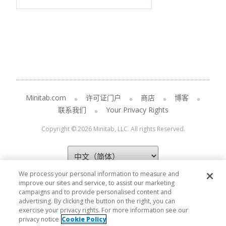
Minitab.com
许可证门户
商店
博客
联系我们
Your Privacy Rights
Copyright © 2026 Minitab, LLC. All rights Reserved.
We process your personal information to measure and
improve our sites and service, to assist our marketing
campaigns and to provide personalised content and
advertising. By clicking the button on the right, you can
exercise your privacy rights. For more information see our
privacy notice
Cookie Policy