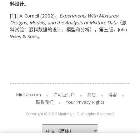
料设计
。
[1] J.A. Cornell (2002)。
Experiments With Mixtures:
Designs, Models, and the Analysis of Mixture Data
（混
料试验：混料数据的设计、模型和分析），第三版，John
Wiley & Sons。
Minitab.com
许可证门户
商店
博客
联系我们
Your Privacy Rights
Copyright © 2026 Minitab, LLC. All rights Reserved.