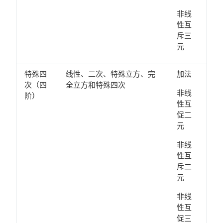
非线
性互
斥三
元
特殊四
线性、二次、特殊立方、完
加法
次（四
全立方和特殊四次
非线
阶）
性互
促二
元
非线
性互
斥二
元
非线
性互
促三