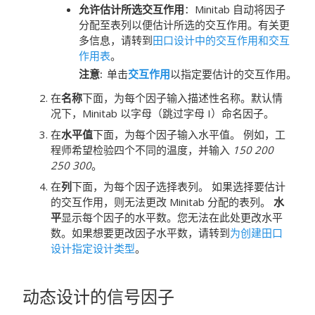
允许估计所选交互作用
：Minitab 自动将因子
分配至表列以便估计所选的交互作用。有关更
多信息，请转到
田口设计中的交互作用和交互
作用表
。
注意
单击
交互作用
以指定要估计的交互作用。
在
名称
下面，为每个因子输入描述性名称。默认情
况下，Minitab 以字母（跳过字母 I）命名因子。
在
水平值
下面，为每个因子输入水平值。
例如，工
程师希望检验四个不同的温度，并输入
150 200
250 300
。
在
列
下面，为每个因子选择表列。
如果选择要估计
的交互作用，则无法更改 Minitab 分配的表列。
水
平
显示每个因子的水平数。您无法在此处更改水平
数。如果想要更改因子水平数，请转到
为创建田口
设计指定设计类型
。
动态设计的
信号因子