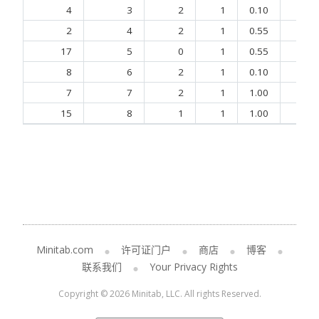
4
3
2
1
0.10
0.5
2
4
2
1
0.55
0.1
17
5
0
1
0.55
0.5
8
6
2
1
0.10
0.1
7
7
2
1
1.00
1.0
15
8
1
1
1.00
0.1
Minitab.com
许可证门户
商店
博客
联系我们
Your Privacy Rights
Copyright © 2026 Minitab, LLC. All rights Reserved.