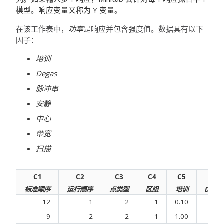
模型。响应变量又称为 Y 变量。
在该工作表中，
功率
是响应并包含强度值。数据具有以下
因子：
培训
Degas
脉冲串
安静
中心
带宽
扫描
C1
C2
C3
C4
C5
C6
标准顺序
运行顺序
点类型
区组
培训
Dega
12
1
2
1
0.10
0.1
9
2
2
1
1.00
0.1