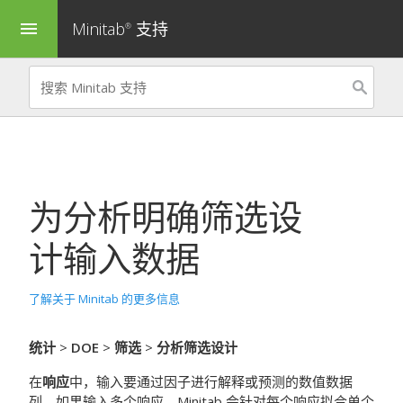
Minitab
支持
menu
®
为
分析明确筛选设
计
输入数据
了解关于 Minitab 的更多信息
统计
>
DOE
>
筛选
>
分析筛选设计
在
响应
中，输入要通过因子进行解释或预测的数值数据
列。如果输入多个响应，Minitab 会针对每个响应拟合单个